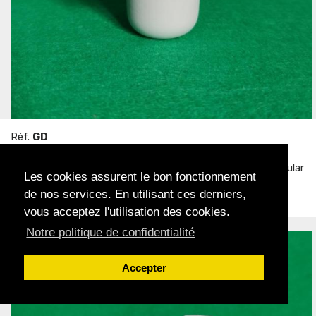
Réf.
GD
Creusets pour l'induction
Compatible machine de type GALLONI - Fusus, NG1, Modular
Les cookies assurent le bon fonctionnement
- Version simple
de nos services. En utilisant ces derniers,
Acheter
vous acceptez l'utilisation des cookies.
Notre politique de confidentialité
Accepter