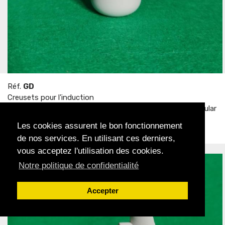
Réf.
GD
Creusets pour l'induction
Compatible machine de type GALLONI - Fusus, NG1, Modular
- Version simple
Les cookies assurent le bon fonctionnement
de nos services. En utilisant ces derniers,
Acheter
vous acceptez l'utilisation des cookies.
Notre politique de confidentialité
Accepter