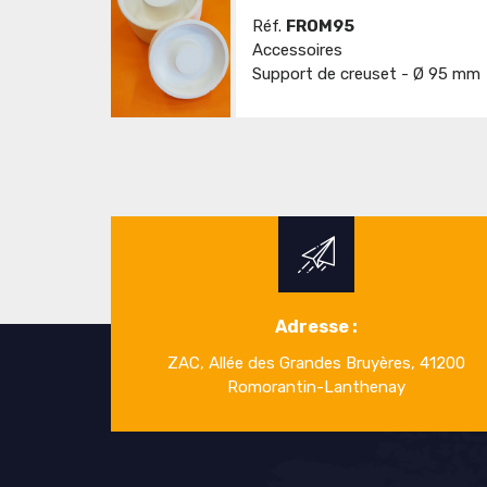
Réf.
FROM95
Accessoires
Support de creuset - Ø 95 mm
Adresse :
ZAC, Allée des Grandes Bruyères, 41200
Romorantin-Lanthenay