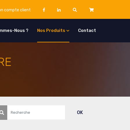
n compte client
ommes-Nous ?
Nos Produits
Contact
RE
echerche
OK