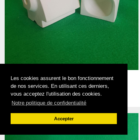
Réf.
R1A
Les cookies assurent le bon fonctionnement
Creusets fusion par flamme
de nos services. En utilisant ces derniers,
REITEL - Retrocast modèle A
vous acceptez l'utilisation des cookies.
Notre politique de confidentialité
Acheter
Accepter