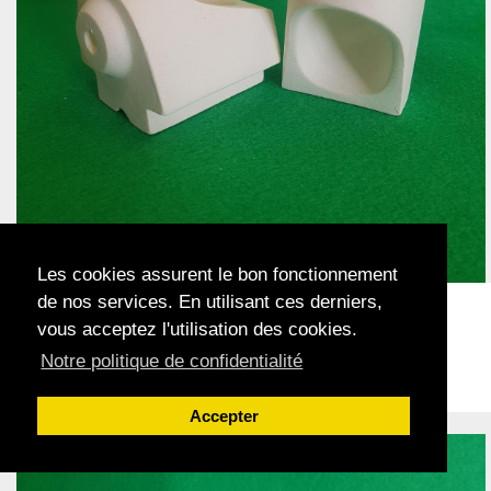
Les cookies assurent le bon fonctionnement
de nos services. En utilisant ces derniers,
Réf.
R1A
vous acceptez l'utilisation des cookies.
Creusets fusion par flamme
REITEL - Retrocast modèle A
Notre politique de confidentialité
Acheter
Accepter